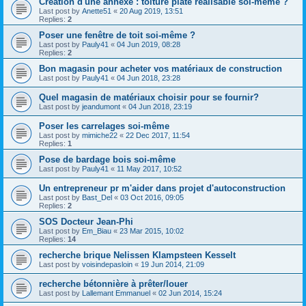
Création d'une annexe : toiture plate réalisable soi-même ?
Last post by
Anette51
«
20 Aug 2019, 13:51
Replies:
2
Poser une fenêtre de toit soi-même ?
Last post by
Pauly41
«
04 Jun 2019, 08:28
Replies:
2
Bon magasin pour acheter vos matériaux de construction
Last post by
Pauly41
«
04 Jun 2018, 23:28
Quel magasin de matériaux choisir pour se fournir?
Last post by
jeandumont
«
04 Jun 2018, 23:19
Poser les carrelages soi-même
Last post by
mimiche22
«
22 Dec 2017, 11:54
Replies:
1
Pose de bardage bois soi-même
Last post by
Pauly41
«
11 May 2017, 10:52
Un entrepreneur pr m'aider dans projet d'autoconstruction
Last post by
Bast_Del
«
03 Oct 2016, 09:05
Replies:
2
SOS Docteur Jean-Phi
Last post by
Em_Biau
«
23 Mar 2015, 10:02
Replies:
14
recherche brique Nelissen Klampsteen Kesselt
Last post by
voisindepasloin
«
19 Jun 2014, 21:09
recherche bétonnière à prêter/louer
Last post by
Lallemant Emmanuel
«
02 Jun 2014, 15:24