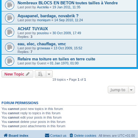
Nombreux BLOCS EN BETON toutes tailles à Vendre
Last post by
Auctelia
«
19 Jan 2011, 11:35
Aquapanel, bardage, novabrik ?
Last post by
moniqum
«
14 Sep 2010, 11:24
ACHAT TUYAUX
Last post by
pouslou
«
30 Oct 2009, 17:49
Replies:
3
eau, elec, chauffage, vmc
Last post by
growaaa
«
13 Oct 2009, 15:52
Replies:
7
Refaire ma toiture en tuiles en terre cuite
Last post by
Guest
«
01 Jan 1970, 01:00
New Topic
19 topics • Page
1
of
1
Jump to
FORUM PERMISSIONS
You
cannot
post new topics in this forum
You
cannot
reply to topics in this forum
You
cannot
edit your posts in this forum
You
cannot
delete your posts in this forum
You
cannot
post attachments in this forum
Board index
Contact us
Delete cookies
All times are
UTC+01:00