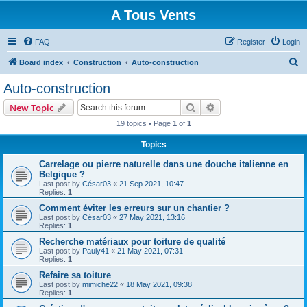
A Tous Vents
FAQ
Register
Login
S
Board index
Construction
Auto-construction
e
Auto-construction
a
Search
Advanced search
New Topic
r
19 topics • Page
1
of
1
c
Topics
h
Carrelage ou pierre naturelle dans une douche italienne en
Belgique ?
Last post by
César03
«
21 Sep 2021, 10:47
Replies:
1
Comment éviter les erreurs sur un chantier ?
Last post by
César03
«
27 May 2021, 13:16
Replies:
1
Recherche matériaux pour toiture de qualité
Last post by
Pauly41
«
21 May 2021, 07:31
Replies:
1
Refaire sa toiture
Last post by
mimiche22
«
18 May 2021, 09:38
Replies:
1