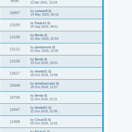
9590
12 Apr 2021, 14:24
by
Lonewolf
33957
14 May 2020, 09:15
by
Pauly41
13105
24 Sep 2019, 08:51
by
Berde
13108
01 Nov 2018, 22:54
by
jeandumont
13112
01 Nov 2018, 22:05
by
Berde
13150
23 Oct 2018, 20:51
by
Anette51
13517
18 Oct 2018, 13:05
by
annefrancoise
15048
18 Oct 2018, 12:57
by
Berde
10700
11 Oct 2018, 22:11
by
Anette51
12647
11 Oct 2018, 22:05
by
César03
12408
03 Oct 2018, 11:01
by
Pauly41