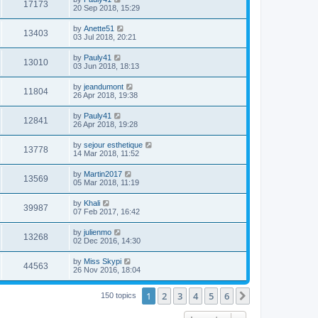
17173
20 Sep 2018, 15:29
by
Anette51
13403
03 Jul 2018, 20:21
by
Pauly41
13010
03 Jun 2018, 18:13
by
jeandumont
11804
26 Apr 2018, 19:38
by
Pauly41
12841
26 Apr 2018, 19:28
by
sejour esthetique
13778
14 Mar 2018, 11:52
by
Martin2017
13569
05 Mar 2018, 11:19
by
Khali
39987
07 Feb 2017, 16:42
by
julienmo
13268
02 Dec 2016, 14:30
by
Miss Skypi
44563
26 Nov 2016, 18:04
1
2
3
4
5
6
Next
150 topics