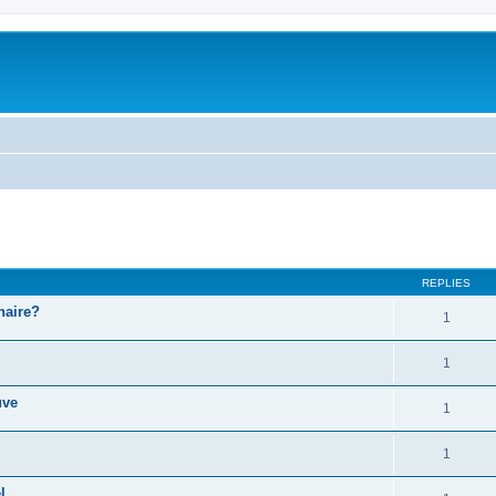
ed search
REPLIES
naire?
1
1
uve
1
1
l