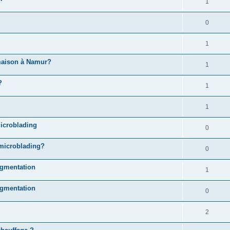
1
0
1
 maison à Namur?
1
?
1
1
icroblading
0
microblading?
0
igmentation
1
igmentation
0
2