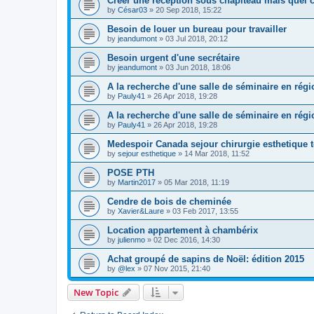
Créer une réception sous chapiteau mais quel 
by
César03
»
20 Sep 2018, 15:22
Besoin de louer un bureau pour travailler
by
jeandumont
»
03 Jul 2018, 20:12
Besoin urgent d'une secrétaire
by
jeandumont
»
03 Jun 2018, 18:06
A la recherche d'une salle de séminaire en rég
by
Pauly41
»
26 Apr 2018, 19:28
A la recherche d'une salle de séminaire en rég
by
Pauly41
»
26 Apr 2018, 19:28
Medespoir Canada sejour chirurgie esthetique 
by
sejour esthetique
»
14 Mar 2018, 11:52
POSE PTH
by
Martin2017
»
05 Mar 2018, 11:19
Cendre de bois de cheminée
by
Xavier&Laure
»
03 Feb 2017, 13:55
Location appartement à chambérix
by
julienmo
»
02 Dec 2016, 14:30
Achat groupé de sapins de Noël: édition 2015
by
@lex
»
07 Nov 2015, 21:40
New Topic