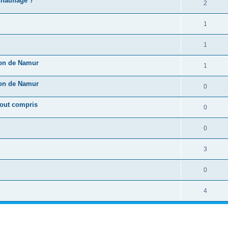
chauffage ?
2
1
1
ion de Namur
1
ion de Namur
0
tout compris
0
0
3
0
4