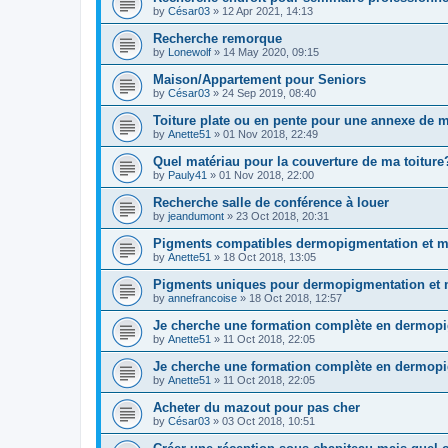
by
César03
»
12 Apr 2021, 14:13
Recherche remorque
by
Lonewolf
»
14 May 2020, 09:15
Maison/Appartement pour Seniors
by
César03
»
24 Sep 2019, 08:40
Toiture plate ou en pente pour une annexe de
by
Anette51
»
01 Nov 2018, 22:49
Quel matériau pour la couverture de ma toiture
by
Pauly41
»
01 Nov 2018, 22:00
Recherche salle de conférence à louer
by
jeandumont
»
23 Oct 2018, 20:31
Pigments compatibles dermopigmentation et m
by
Anette51
»
18 Oct 2018, 13:05
Pigments uniques pour dermopigmentation et 
by
annefrancoise
»
18 Oct 2018, 12:57
Je cherche une formation complète en dermop
by
Anette51
»
11 Oct 2018, 22:05
Je cherche une formation complète en dermop
by
Anette51
»
11 Oct 2018, 22:05
Acheter du mazout pour pas cher
by
César03
»
03 Oct 2018, 10:51