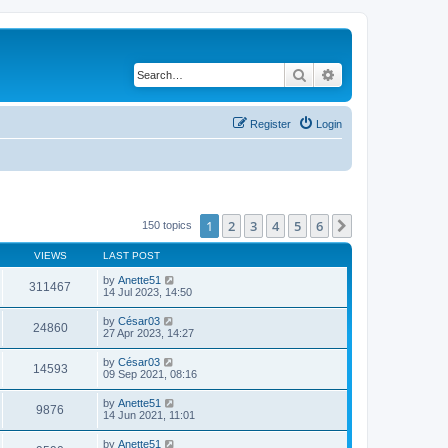
Search
Advanced search
Register
Login
1
2
3
4
5
6
Next
150 topics
VIEWS
LAST POST
by
Anette51
311467
14 Jul 2023, 14:50
by
César03
24860
27 Apr 2023, 14:27
by
César03
14593
09 Sep 2021, 08:16
by
Anette51
9876
14 Jun 2021, 11:01
by
Anette51