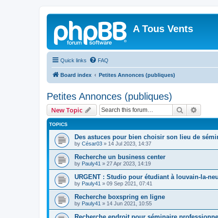
A Tous Vents
Quick links
FAQ
Board index
Petites Annonces (publiques)
Petites Annonces (publiques)
Search
Advanc
New Topic
TOPICS
Des astuces pour bien choisir son lieu de sémi
by
César03
»
14 Jul 2023, 14:37
Recherche un business center
by
Pauly41
»
27 Apr 2023, 14:19
URGENT : Studio pour étudiant à louvain-la-ne
by
Pauly41
»
09 Sep 2021, 07:41
Recherche boxspring en ligne
by
Pauly41
»
14 Jun 2021, 10:55
Recherche endroit pour séminaire professionne