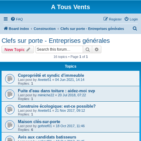
A Tous Vents
FAQ
Register
Login
S
Board index
Construction
Clefs sur porte - Entreprises générales
e
Clefs sur porte - Entreprises générales
a
Search
Advanced search
New Topic
r
16 topics • Page
1
of
1
c
Topics
h
Copropriété et syndic d'immeuble
Last post by
Anette51
«
04 Jun 2021, 14:14
Replies:
1
Fuite d'eau dans toiture : aidez-moi svp
Last post by
mimiche22
«
20 Jul 2018, 07:22
Replies:
1
Construire écologique: est-ce possible?
Last post by
Anette51
«
21 Nov 2017, 09:12
Replies:
1
Maison clés-sur-porte
Last post by
gofstef01
«
18 Oct 2017, 11:46
Replies:
6
Avis aux candidats batisseurs