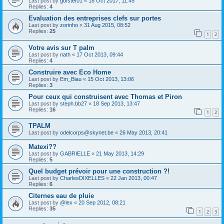
Last post by
gofstef01
«
18 Oct 2017, 11:45
Replies:
4
Evaluation des entreprises clefs sur portes
Last post by
zorinho
«
31 Aug 2015, 08:52
Replies:
25
1
2
Votre avis sur T palm
Last post by
nath
«
17 Oct 2013, 09:44
Replies:
4
Construire avec Eco Home
Last post by
Em_Biau
«
15 Oct 2013, 13:06
Replies:
3
Pour ceux qui construisent avec Thomas et Piron
Last post by
steph.bb27
«
18 Sep 2013, 13:47
Replies:
16
1
2
TPALM
Last post by
odelcorps@skynet.be
«
26 May 2013, 20:41
Matexi??
Last post by
GABRIELLE
«
21 May 2013, 14:29
Replies:
5
Quel budget prévoir pour une construction ?!
Last post by
CharlesDIXELLES
«
22 Jan 2013, 00:47
Replies:
6
Citernes eau de pluie
Last post by
@lex
«
20 Sep 2012, 08:21
Replies:
35
1
2
3