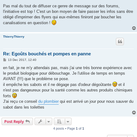
o
s
Pas mal du tout de diffuser ce genre de message sur des forums,
t
l'initiative est top ! C'est un bon moyen de faire passer les infos sans être
obligé d'imprimer des flyers qui eux-mêmes finiront par boucher les
canalisations en question !
ThierryThierry
Re: Egoûts bouchés et pompes en panne
P
13 Dec 2017, 12:40
o
s
en fait, je ne m'y attendais pas, mais j'ai une très bonne expérience avec
t
le produit biologique pour débouchage. Je l'utilise de temps en temps
AVANT (!!!) que le problème se pose.
il empêche les sabots et il ne dégage pas d'odeur dégoûtante
et il
n'est pas dangeureux pour la santé comme les autres produits chimiques
forts
J'ai reçu ce conseil
du plombier
qui est arrivé un jour pour nous sauver du
sabot dans les toilettes
Post Reply
4 posts • Page
1
of
1