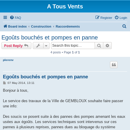
A Tous Vents
FAQ
Register
Login
S
Board index
Construction
Raccordements
e
Egoûts bouchés et pompes en panne
a
Search
Advanced s
Post Reply
r
4 posts • Page
1
of
1
c
plerenv
h
Egoûts bouchés et pompes en panne
P
07 May 2014, 13:11
o
s
Bonjour à tous,
t
Le service des travaux de la Ville de GEMBLOUX souhaite faire passer
une info:
Des soucis se posent suite à des pannes des pompes amenant les eaux
usées aux égoûts. Les services techniques sont intervenus sur ces
pannes à plusieurs reprises, pannes dues au bloquage du système