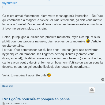
tuyauteries
!
Ca m'est arrivé récemment, alors votre message m'a interpelée... De l'eau
qui commence à stagner, à s'évacuer plus lentement, ça doit vous mettre
la puce à l'oreille! Parce quand l'évacuation des lave-vaisselle et machine
à laver ne suivent plus, ça craint!
Perso, je répugne à utiliser des produits mordants, style Destop, et suis
plutôt pour des produits naturels, des recettes de grand-mère
L'article
en cite certains.
Le truc, c'est commencer par du bon sens : ne pas jeter ses serviettes
hygiéniques ou tampons, les lingettes démaquillantes (comme vous
dites, en effet), de débarrasser ses bondes des cheveux (pour la douche,
car le savon peut y durcir et former un bouchon - j'utilise du savon sous la
douche, et pas un gel douche liquide), des restes de nourriture...
Voilà. En espérant avoir été utile
Bast_Del
Re: Egoûts bouchés et pompes en panne
P
05 Oct 2016, 13:15