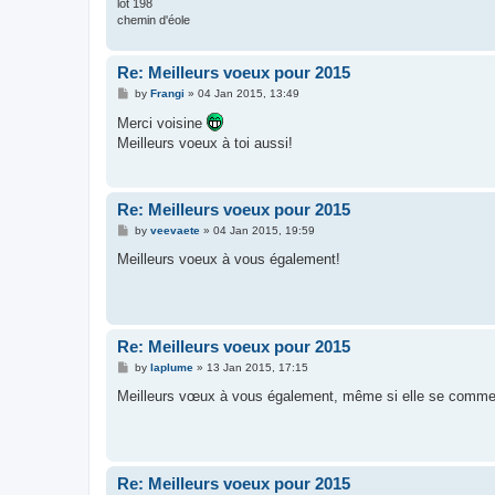
lot 198
chemin d'éole
Re: Meilleurs voeux pour 2015
P
by
Frangi
»
04 Jan 2015, 13:49
o
s
Merci voisine
t
Meilleurs voeux à toi aussi!
Re: Meilleurs voeux pour 2015
P
by
veevaete
»
04 Jan 2015, 19:59
o
s
Meilleurs voeux à vous également!
t
Re: Meilleurs voeux pour 2015
P
by
laplume
»
13 Jan 2015, 17:15
o
s
Meilleurs vœux à vous également, même si elle se commenc
t
Re: Meilleurs voeux pour 2015