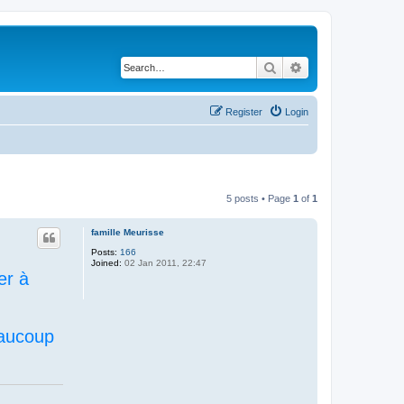
Search
Advanced search
Register
Login
5 posts • Page
1
of
1
famille Meurisse
Posts:
166
Joined:
02 Jan 2011, 22:47
er à
eaucoup