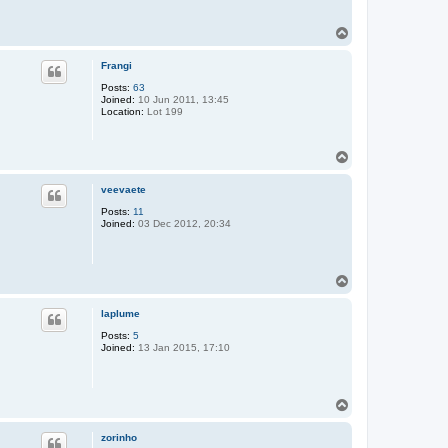
T
o
p
Frangi
Posts:
63
Joined:
10 Jun 2011, 13:45
Location:
Lot 199
T
o
p
veevaete
Posts:
11
Joined:
03 Dec 2012, 20:34
T
o
p
laplume
Posts:
5
Joined:
13 Jan 2015, 17:10
T
o
p
zorinho