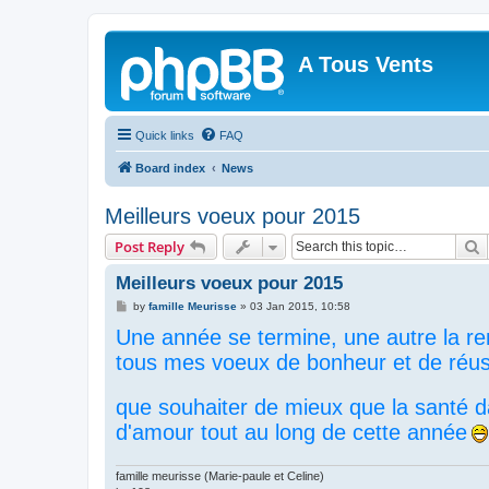
A Tous Vents
Quick links
FAQ
Board index
News
Meilleurs voeux pour 2015
S
Post Reply
Meilleurs voeux pour 2015
P
by
famille Meurisse
»
03 Jan 2015, 10:58
o
Une année se termine, une autre la re
s
t
tous mes voeux de bonheur et de réus
que souhaiter de mieux que la santé da
d'amour tout au long de cette année
famille meurisse (Marie-paule et Celine)