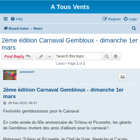
A Tous Vents
FAQ
Register
Login
S
Board index
News
e
2ème édition Carnaval Gembloux - dimanche 1er
a
mars
r
Search
Advanced s
Post Reply
c
1 post • Page
1
of
1
h
arcenciel
2ème édition Carnaval Gembloux - dimanche 1er
mars
P
28 Feb 2015, 09:57
o
s
Festivités gembloutoises pour le Carnaval
t
En cette année du 60e anniversaire de Tchirou et Piconette, les géants
de Gembloux invitent des amis d'ailleurs pour le carnaval !
Retrouvez Tchirou et Piconette, le Chef de Gare, Nanèche et Cacate,