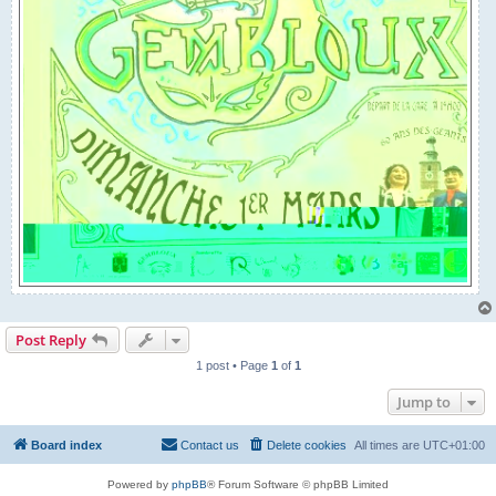
Post Reply
1 post • Page
1
of
1
Jump to
Board index
Contact us
Delete cookies
All times are
UTC+01:00
Powered by
phpBB
® Forum Software © phpBB Limited